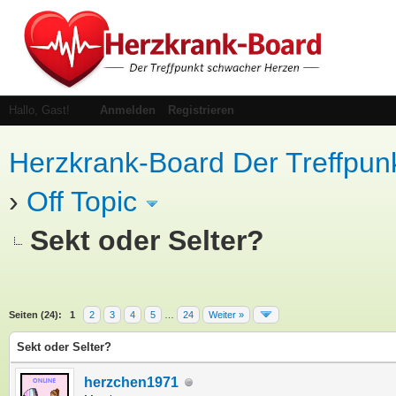
Hallo, Gast!
Anmelden
Registrieren
Herzkrank-Board Der Treffpun
›
Off Topic
Sekt oder Selter?
Seiten (24):
1
2
3
4
5
…
24
Weiter »
Sekt oder Selter?
herzchen1971